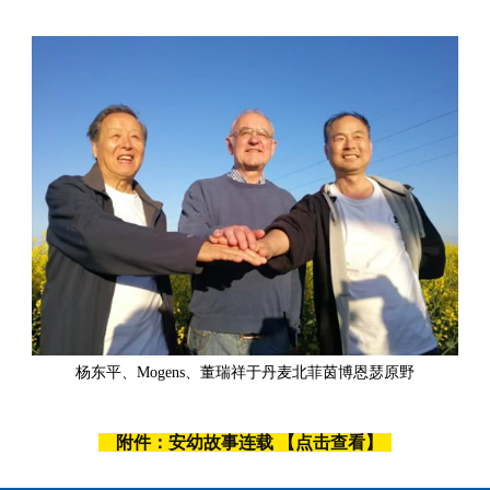
杨东平、Mogens、董瑞祥于丹麦北菲茵博恩瑟原野
附件：安幼故事连载 【点击查看】