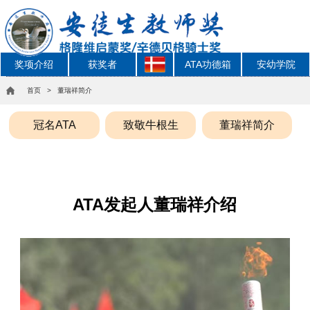
奖项介绍
获奖者
ATA功德箱
安幼学院
首页
> 董瑞祥简介
冠名ATA
致敬牛根生
董瑞祥简介
ATA发起人董瑞祥介绍